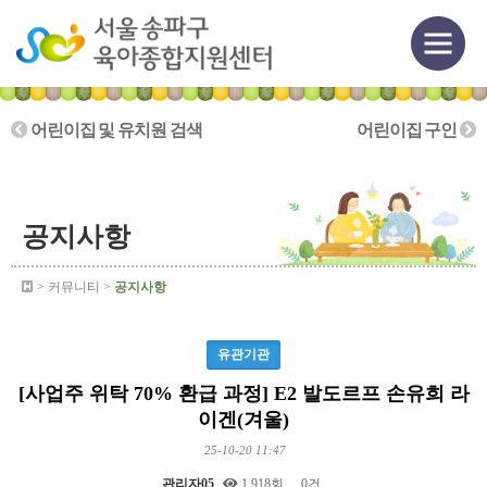
어린이집 및 유치원 검색
어린이집 구인
공지사항
> 커뮤니티 >
공지사항
유관기관
[사업주 위탁 70% 환급 과정] E2 발도르프 손유희 라
이겐(겨울)
25-10-20 11:47
관리자05
1,918회
0건