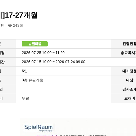
]17-27개월
0건
243회
분
진행현
일정
2026-07-25 10:00 ~ 11:20
총교육시
기간
2026-07-15 10:00 ~ 2026-07-24 09:00
원
6명
대기정
소
3층 슈필라움
대상
명
강사소
비
무료
교재비