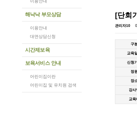
이용안내
[단회기
해낙낙 부모상담
관리자10
이용안내
대면상담신청
구
시간제보육
교육
보육서비스 안내
신청
정
어린이집이란
장
어린이집 및 유치원 검색
강사
교육