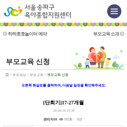
하하호호놀이터 예약
부모교육 소개
부모교육 신청
> 부모세상 > 부모교육 >
부모교육 신청
오른쪽 화살표를 클릭하여, 다음달 일정을 확인해주세요.
[단회기]17-27개월
26-06-10 16:38
관리자10
192회
0건