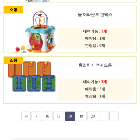
소형
올 어라운드 펀박스
대여가능 :
1개
예약용 : 1개
현장용 : 0개
소형
옷입히기 액자모음
대여가능 :
3개
예약용 : 2개
현장용 : 1개
16
17
18
19
20