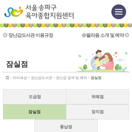
장난감도서관 이용규정
슈필라움 소개 및 예약
잠실점
> 아이세상 > 장난감도서관 > 장난감 검색 및 예약 >
잠실점
오금점
위례점
잠실점
장지점
풍납점