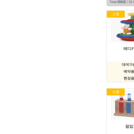
Total
259건
/ 1
소형
테디
대여가능
예약용 
현장용 
소형
팝업