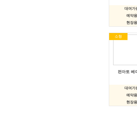
대여가능
예약용 
현장용 
소형
펀아토 베
대여가능
예약용 
현장용 
처음
이전
맨끝