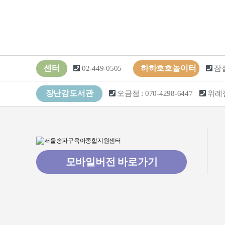
센터
하하호호놀이터
02-449-0505
잠
장난감도서관
오금점
: 070-4298-6447
위례
모바일버전 바로가기