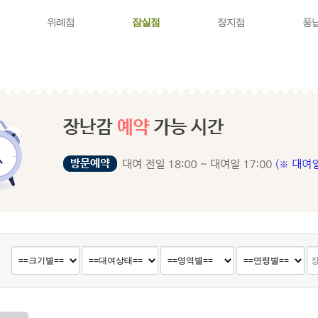
위례점
잠실점
장지점
풍