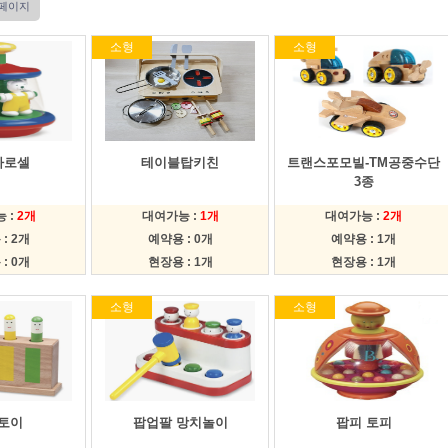
6 페이지
소형
소형
카로셀
테이블탑키친
트랜스포모빌-TM공중수단
3종
 :
2개
대여가능 :
1개
대여가능 :
2개
: 2개
예약용 : 0개
예약용 : 1개
: 0개
현장용 : 1개
현장용 : 1개
소형
소형
토이
팝업팔 망치놀이
팝피 토피