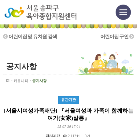
어린이집 및 유치원 검색
어린이집 구인
공지사항
> 커뮤니티 >
공지사항
유관기관
[서울시여성가족재단] 『서울여성과 가족이 함께하는
여가(女家)살롱』
25-07-30 17:24
관리자23
2,112회
0건