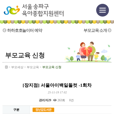
하하호호놀이터 예약
부모교육 소개
부모교육 신청
> 부모세상 > 부모교육 >
부모교육 신청
[장지점] 서울아이백일돌컷 -1회차
25-11-19 17:02
관리자29
263회
0건
구분