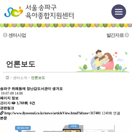
센터사업
발간자료
언론보도
> 센터소개 >
언론보도
송파구 위례동에 장난감도서관이 생겨요
19-07-09 14:08
페이지 정보
관리자
3,769회
0건
관련링크
http://www.ilyoseoul.co.kr/news/articleView.html?idxno=317401
1248회 연결
본문